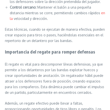
los defensores sobre la dirección pretendida del jugador.
Control cercano:
Mantener el balón a una pequeña
distancia mientras se corre, permitiendo cambios rápidos
en
la
velocidad y dirección.
Estas técnicas, cuando se ejecutan de manera efectiva, pueden
crear espacio para tiros o pases, haciéndolas esenciales en el
repertorio de un delantero por las bandas.
Importancia del regate para romper defensas
El regate es vital para descomponer líneas defensivas, ya que
permite a los delanteros por las bandas explotar huecos y
crear oportunidades de anotación. Un regateador hábil puede
atraer a los defensores fuera de posición, creando espacios
para los compañeros. Esta dinámica puede cambiar el impulso
de un partido, particularmente en encuentros cerrados.
Además, un regate efectivo puede llevar a faltas,
proporcionando oportunidades de tiros libres o penaltis. Los