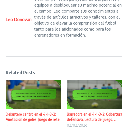
equipos a desbloquear su máximo potencial en
el campo. Leo comparte sus conocimientos a
través de artículos atractivos y talleres, con el
Leo Donovan
objetivo de elevar la comprensión del fútbol
tanto para los aficionados como para los
entrenadores en formación.
Related Posts
Delantero centro en el 4-1-3-2:
Barredora en el 4-1-3-2: Cobertura
Anotación de goles, Juego de rete
defensiva, Lectura del juego, ...
...
02/02/2026