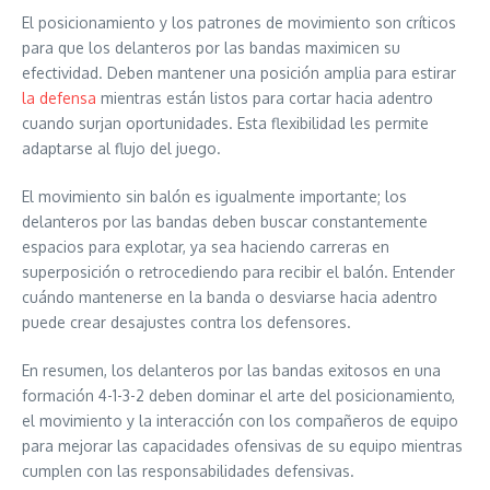
El posicionamiento y los patrones de movimiento son críticos
para que los delanteros por las bandas maximicen su
efectividad. Deben mantener una posición amplia para estirar
la defensa
mientras están listos para cortar hacia adentro
cuando surjan oportunidades. Esta flexibilidad les permite
adaptarse al flujo del juego.
El movimiento sin balón es igualmente importante; los
delanteros por las bandas deben buscar constantemente
espacios para explotar, ya sea haciendo carreras en
superposición o retrocediendo para recibir el balón. Entender
cuándo mantenerse en la banda o desviarse hacia adentro
puede crear desajustes contra los defensores.
En resumen, los delanteros por las bandas exitosos en una
formación 4-1-3-2 deben dominar el arte del posicionamiento,
el movimiento y la interacción con los compañeros de equipo
para mejorar las capacidades ofensivas de su equipo mientras
cumplen con las responsabilidades defensivas.