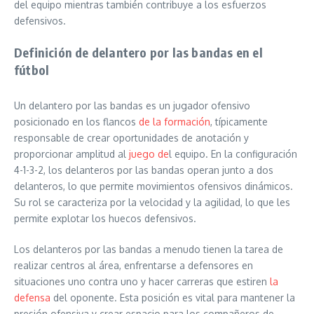
del equipo mientras también contribuye a los esfuerzos
defensivos.
Definición de delantero por las bandas en el
fútbol
Un delantero por las bandas es un jugador ofensivo
posicionado en los flancos
de la formación
, típicamente
responsable de crear oportunidades de anotación y
proporcionar amplitud al
juego de
l equipo. En la configuración
4-1-3-2, los delanteros por las bandas operan junto a dos
delanteros, lo que permite movimientos ofensivos dinámicos.
Su rol se caracteriza por la velocidad y la agilidad, lo que les
permite explotar los huecos defensivos.
Los delanteros por las bandas a menudo tienen la tarea de
realizar centros al área, enfrentarse a defensores en
situaciones uno contra uno y hacer carreras que estiren
la
defensa
del oponente. Esta posición es vital para mantener la
presión ofensiva y crear espacio para los compañeros de