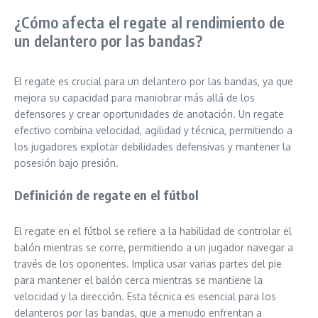
¿Cómo afecta el regate al rendimiento de
un delantero por las bandas?
El regate es crucial para un delantero por las bandas, ya que
mejora su capacidad para maniobrar más allá de los
defensores y crear oportunidades de anotación. Un regate
efectivo combina velocidad, agilidad y técnica, permitiendo a
los jugadores explotar debilidades defensivas y mantener la
posesión bajo presión.
Definición de regate en el fútbol
El regate en el fútbol se refiere a la habilidad de controlar el
balón mientras se corre, permitiendo a un jugador navegar a
través de los oponentes. Implica usar varias partes del pie
para mantener el balón cerca mientras se mantiene la
velocidad y la dirección. Esta técnica es esencial para los
delanteros por las bandas, que a menudo enfrentan a