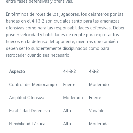
entre fases defensivas y ofensivas.
En términos de roles de los jugadores, los delanteros por las
bandas en el 4-1-3-2 son cruciales tanto para las amenazas
ofensivas como para las responsabilidades defensivas. Deben
poseer velocidad y habilidades de regate para explotar los
huecos en la defensa del oponente, mientras que también
deben ser lo suficientemente disciplinados como para
retroceder cuando sea necesario.
Aspecto
4-1-3-2
4-3-3
Control del Mediocampo
Fuerte
Moderado
Amplitud Ofensiva
Moderada
Fuerte
Estabilidad Defensiva
Alta
Variable
Flexibilidad Táctica
Alta
Moderada