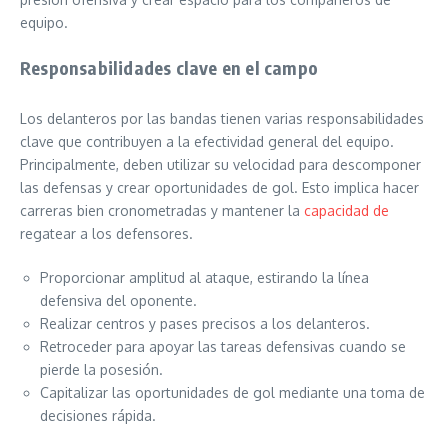
equipo.
Responsabilidades clave en el campo
Los delanteros por las bandas tienen varias responsabilidades
clave que contribuyen a la efectividad general del equipo.
Principalmente, deben utilizar su velocidad para descomponer
las defensas y crear oportunidades de gol. Esto implica hacer
carreras bien cronometradas y mantener la
capacidad de
regatear a los defensores.
Proporcionar amplitud al ataque, estirando la línea
defensiva del oponente.
Realizar centros y pases precisos a los delanteros.
Retroceder para apoyar las tareas defensivas cuando se
pierde la posesión.
Capitalizar las oportunidades de gol mediante una toma de
decisiones rápida.