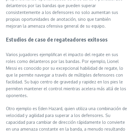
delanteros por las bandas que pueden superar
consistentemente a los defensores no solo aumentan sus
propias oportunidades de anotación, sino que también
mejoran la amenaza ofensiva general de su equipo.
Estudios de caso de regateadores exitosos
Varios jugadores ejemplifican el impacto del regate en sus
roles como delanteros por las bandas. Por ejemplo, Lionel
Messi es conocido por su excepcional habilidad de regate, lo
que le permite navegar a través de múltiples defensores con
facilidad. Su bajo centro de gravedad y rapidez en los pies le
permiten mantener el control mientras acelera más allá de los
oponentes.
Otro ejemplo es Eden Hazard, quien utiliza una combinación de
velocidad y agilidad para superar a los defensores. Su
capacidad para cambiar de dirección rápidamente lo convierte
en una amenaza constante en la banda, a menudo resultando