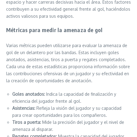
espacio y hacer carreras decisivas hacia el área. Estos factores
contribuyen a su efectividad general frente al gol, haciéndolos
activos valiosos para sus equipos.
Métricas para medir la amenaza de gol
Varias métricas pueden utilizarse para evaluar la amenaza de
gol de un delantero por las bandas. Estas incluyen goles
anotados, asistencias, tiros a puerta y regates completados.
Cada una de estas estadísticas proporciona información sobre
las contribuciones ofensivas de un jugador y su efectividad en
la creación de oportunidades de anotación.
Goles anotados:
Indica la capacidad de finalización y
eficiencia del jugador frente al gol.
Asistencias:
Refleja la visión del jugador y su capacidad
para crear oportunidades para los compañeros.
Tiros a puerta:
Mide la precisión del jugador y el nivel de
amenaza al disparar.
Regates completados:
Muestra la capacidad del jugador