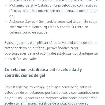
Mohamed Salah – Salah combina velocidad con habilidad
técnica, lo que lo convierte en una amenaza constante de
gol.
Alphonso Davies – Su increíble velocidad le permite cubrir
eficazmente el flanco izquierdo y contribuir tanto en
defensa como en ataque.
Estos jugadores ejemplifican cómo la velocidad puede ser un
factor decisivo en el fútbol, permitiéndoles crear
oportunidades de anotación y desestabilizar constantemente
a las defensas rivales.
Correlación estadística entre velocidad y
contribuciones de gol
Las estadísticas muestran una fuerte correlación entre la
velocidad de un delantero por las bandas y sus contribuciones
de gol. Los jugadores con mayores velocidades de esprintar
suelen tener mejores registros de anotación, ya que su