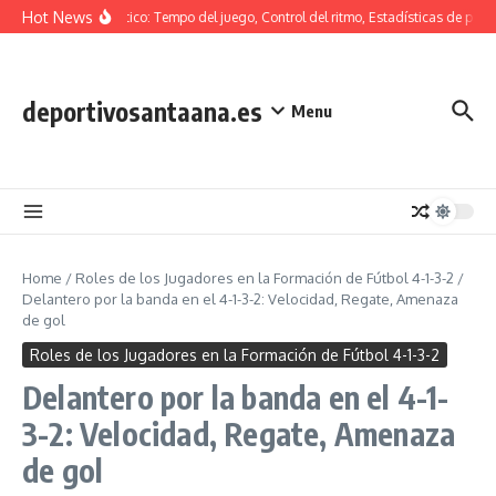
Skip to content
Hot News
Análisis táctico: Tempo del juego, Control del ritmo, Estadísticas de posesi
deportivosantaana.es
Menu
Home
/
Roles de los Jugadores en la Formación de Fútbol 4-1-3-2
/
Delantero por la banda en el 4-1-3-2: Velocidad, Regate, Amenaza
de gol
Roles de los Jugadores en la Formación de Fútbol 4-1-3-2
Delantero por la banda en el 4-1-
3-2: Velocidad, Regate, Amenaza
de gol