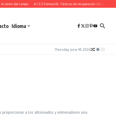
el centro del campo
4-1-3-2 Formación: Tácticas de recuperación del balón, Ajus
acto
Idioma
Thursday, June 18, 2026
s proporcionar a los aficionados y entrenadores una