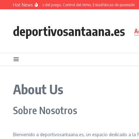
Skip to content
Hot News
Análisis táctico: Tempo del juego, Control del ritmo, Estadísticas de posesión
deportivosantaana.es
A
About Us
Sobre Nosotros
Bienvenido a deportivosantaana.es, un espacio dedicado a la f