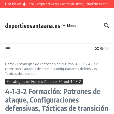
Skip to content
Hot News
Análisis táctico: Tempo del juego, Control del ritmo, Estadísticas de poses
deportivosantaana.es
Menu
Home
/
Estrategias de Formación en el Fútbol 4-1-3-2
/
4-1-3-2
Formación: Patrones de ataque, Configuraciones defensivas,
Tácticas de transición
Estrategias de Formación en el Fútbol 4-1-3-2
4-1-3-2 Formación: Patrones de
ataque, Configuraciones
defensivas, Tácticas de transición