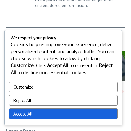
entrenadores en formación.
We respect your privacy
Related Posts
Cookies help us improve your experience, deliver
personalized content, and analyze traffic. You can
choose which cookies to allow by clicking
Customize
. Click
Accept All
to consent or
Reject
All
to decline non-essential cookies.
4-1-3-2 Formación: Organización
4-1-3-2 Formación: Tácticas de
Customize
defensiva, Profundidad en
recuperación del balón, Ajustes de
ataque, ...
...
Reject All
06/02/2026
05/02/2026
Accept All
Leave a Reply