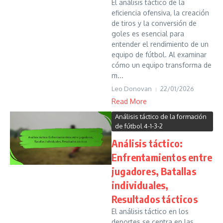
El análisis táctico de la
eficiencia ofensiva, la creación
de tiros y la conversión de
goles es esencial para
entender el rendimiento de un
equipo de fútbol. Al examinar
cómo un equipo transforma de
m...
Leo Donovan
22/01/2026
Read More
Análisis táctico de la formación
de fútbol 4-1-3-2
Análisis táctico:
Enfrentamientos entre
jugadores, Batallas
individuales,
Resultados tácticos
El análisis táctico en los
deportes se centra en las