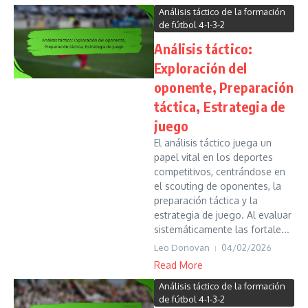
Análisis táctico de la formación
de fútbol 4-1-3-2
Análisis táctico:
Exploración del
oponente, Preparación
táctica, Estrategia de
juego
El análisis táctico juega un
papel vital en los deportes
competitivos, centrándose en
el scouting de oponentes, la
preparación táctica y la
estrategia de juego. Al evaluar
sistemáticamente las fortale...
Leo Donovan
04/02/2026
Read More
Análisis táctico de la formación
de fútbol 4-1-3-2