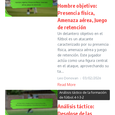
Hombre objetivo:
Presencia física,
Amenaza aérea, Juego
de retención
Un delantero objetivo en el
fútbol es un atacante
caracterizado por su presencia
física, amenaza aérea y juego
de retención. Este jugador
actúa como una figura central
en el ataque, aprovechando su
ta...
Leo Donovan
03/02/2026
Read More
Análisis táctico de la formación
de fútbol 4-1-3-2
Análisis táctico:
Desglose de las