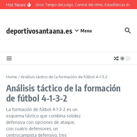
Skip to content
Hot News
Análisis táctico: Tempo del juego, Control del ritmo, Estadísticas de pose
deportivosantaana.es
Menu
Home
/
Análisis táctico de la formación de fútbol 4-1-3-2
Análisis táctico de la formación
de fútbol 4-1-3-2
La formación de fútbol 4-1-3-2 es un
esquema táctico que combina solidez
defensiva con opciones de ataque,
con cuatro defensores, un
centrocampista defensivo, tres