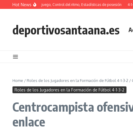
Skip to content
Hot News
táctico: Tempo del juego, Control del ritmo, Estadísticas de posesión
4-1-3-2 Fo
deportivosantaana.es
A
Home
/
Roles de los Jugadores en la Formación de Fútbol 4-1-3-2
/
Roles de los Jugadores en la Formación de Fútbol 4-1-3-2
Centrocampista ofensivo
enlace